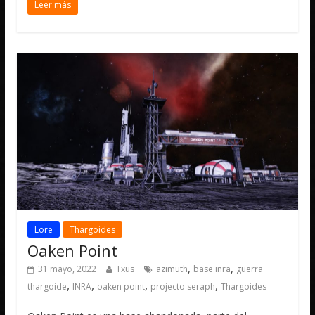
Leer más
Lore
Thargoides
Oaken Point
,
,
31 mayo, 2022
Txus
azimuth
base inra
guerra
,
,
,
,
thargoide
INRA
oaken point
projecto seraph
Thargoides