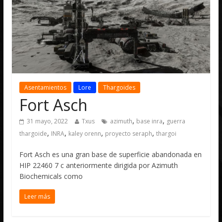
Asentamientos
Lore
Thargoides
Fort Asch
,
,
31 mayo, 2022
Txus
azimuth
base inra
guerra
,
,
,
,
thargoide
INRA
kaley orenn
proyecto seraph
thargoi
Fort Asch es una gran base de superficie abandonada en
HIP 22460 7 c anteriormente dirigida por Azimuth
Biochemicals como
Leer más