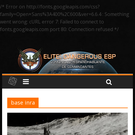
/* Error on http://fonts.googleapis.com/css?
family=Open+Sans%3A400%2C600&ver=6.6.4 : Something
went wrong: cURL error 7: Failed to connect to
fonts.googleapis.com port 80: Connection refused */
base inra