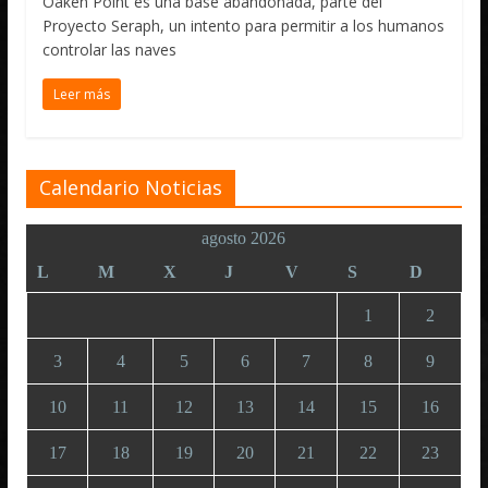
Oaken Point es una base abandonada, parte del
Proyecto Seraph, un intento para permitir a los humanos
controlar las naves
Leer más
Calendario Noticias
agosto 2026
L
M
X
J
V
S
D
1
2
3
4
5
6
7
8
9
10
11
12
13
14
15
16
17
18
19
20
21
22
23