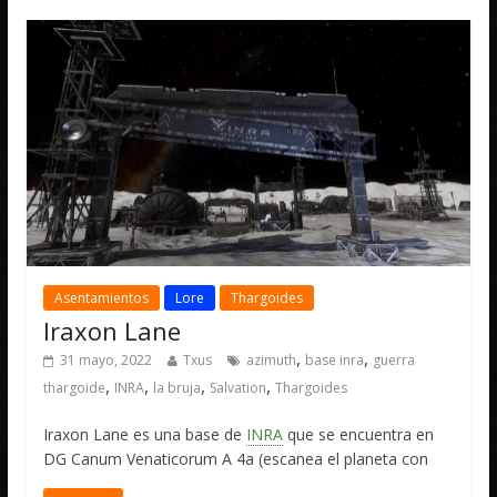
Asentamientos
Lore
Thargoides
Iraxon Lane
,
,
31 mayo, 2022
Txus
azimuth
base inra
guerra
,
,
,
,
thargoide
INRA
la bruja
Salvation
Thargoides
Iraxon Lane es una base de
INRA
que se encuentra en
DG Canum Venaticorum A 4a (escanea el planeta con