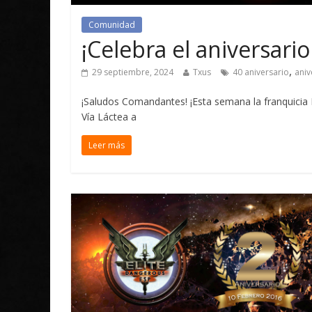
Comunidad
¡Celebra el aniversario
,
29 septiembre, 2024
Txus
40 aniversario
aniv
¡Saludos Comandantes! ¡Esta semana la franquicia El
Vía Láctea a
Leer más