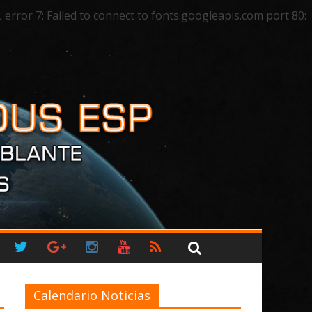
ror 7: Failed to connect to fonts.googleapis.com port 80:
Calendario Noticias