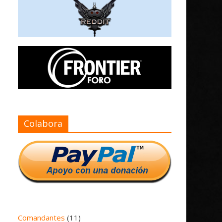
Colabora
Comandantes
(11)