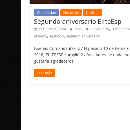
Comunidad
Nosotros
Noticias
Segundo aniversario EliteEsp
,
15 febrero, 3304
Txus
aniversario
cumpleaño
,
,
eliteesp
segundo
segundo aniversario
Buenas Comandantes! o7 El pasado 10 de Febrero
2018, ELITEESP cumplió 2 años. Antes de nada, no
gustaría agradeceros
Leer más