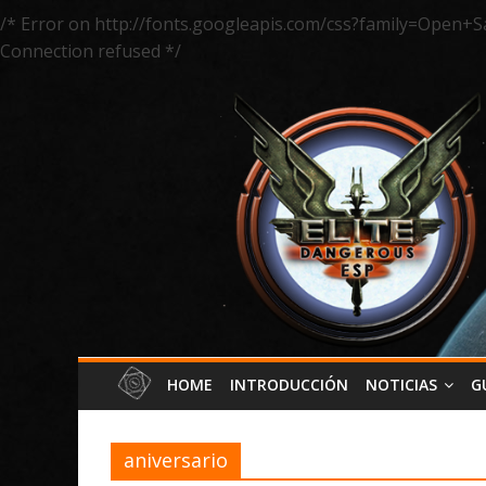
/* Error on http://fonts.googleapis.com/css?family=Open+S
Connection refused */
HOME
INTRODUCCIÓN
NOTICIAS
G
aniversario