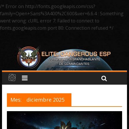
/* Error on http://fonts.googleapis.com/css?
family=Open+Sans%3A400%2C600&ver=6.6.4 : Something
went wrong: cURL error 7: Failed to connect to
fonts.googleapis.com port 80: Connection refused */
Mes:
diciembre 2025