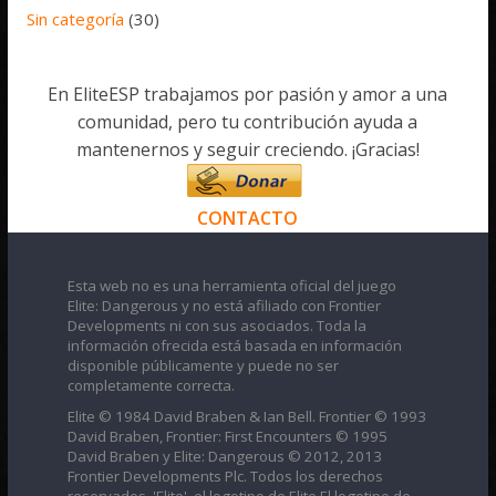
Sin categoría
(30)
En EliteESP trabajamos por pasión y amor a una
comunidad, pero tu contribución ayuda a
mantenernos y seguir creciendo. ¡Gracias!
CONTACTO
Esta web no es una herramienta oficial del juego
Elite: Dangerous y no está afiliado con Frontier
Developments ni con sus asociados. Toda la
información ofrecida está basada en información
disponible públicamente y puede no ser
completamente correcta.
Elite © 1984 David Braben & Ian Bell. Frontier © 1993
David Braben, Frontier: First Encounters © 1995
David Braben y Elite: Dangerous © 2012, 2013
Frontier Developments Plc. Todos los derechos