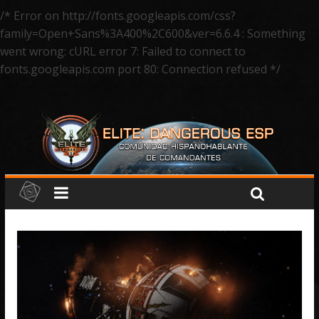
/* Error on http://fonts.googleapis.com/css?
family=Open+Sans%3A400%2C600&ver=6.6.4 : Something
went wrong: cURL error 7: Failed to connect to
fonts.googleapis.com port 80: Connection refused */