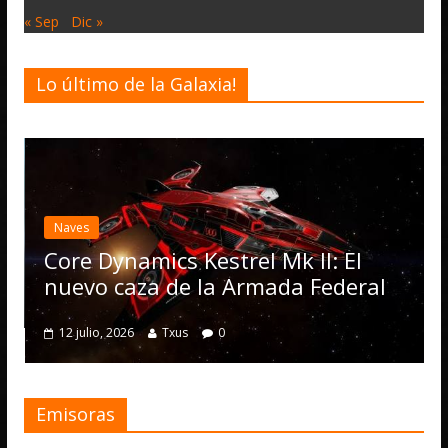
« Sep
Dic »
Lo último de la Galaxia!
Desarrollo
Noticias
Elite Dangerous r
actualización 4.4.
Operations, el v
s Kestrel Mk II: El
numerosas mejo
e la Armada Federal
4 julio, 2026
Txus
0
us
0
Emisoras