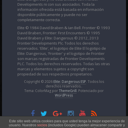
Developments ni con sus asociados. Toda la
información ofrecida está basada en información
disponible públicamente y puede no ser
completamente correcta.
Elite © 1984 David Braben & Ian Bell. Frontier © 1993
David Braben, Frontier: First Encounters © 1995
David Braben y Elite: Dangerous © 2012, 2013
Frontier Developments Plc. Todos los derechos
reservados. 'Elite', el logotipo de Elite El logotipo de
Elite: Dangerous, 'Frontier' y el logotipo de Frontier
son marcas registradas de Frontier Developments
PLC. Todos los derechos reservados. Todas las otras
marcas y elementos sujetos a copyright son
propiedad de sus respectivos propietarios.
Copyright © 2026
Elite: Dangerous ESP
. Todos los
derechos reservados..
Tema: ColorMag por
ThemeGrill
. Potenciado por
WordPress
Esta obra está bajo una
Licencia Creative Commons
Este sitio web utiliza cookies para que usted tenga la mejor experiencia de
usuario. Nuestros
socios
(incluidos Google) pueden almacener compartir y