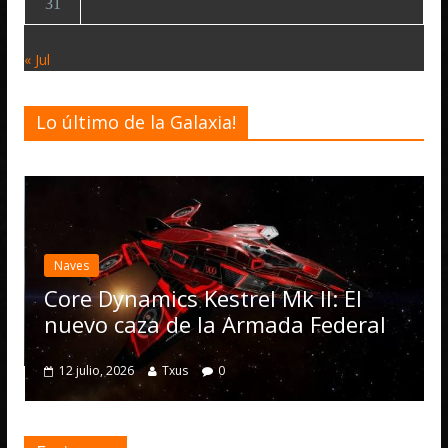
31
« Jul
Lo último de la Galaxia!
Desarrollo
Elite D
actuali
ves
Operat
re Dynamics Kestrel Mk II: El
numero
evo caza de la Armada Federal
4 julio, 20
2 julio, 2026
Txus
0