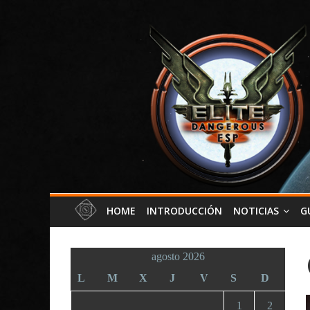
HOME
INTRODUCCIÓN
NOTICIAS
G
agosto 2026
L
M
X
J
V
S
D
1
2