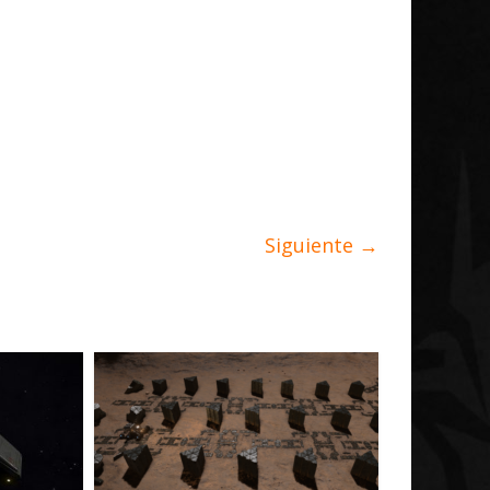
Siguiente →
Galnet ESP
Noticias
Radicoida Unica Research
rollo de
Initiative Concludes