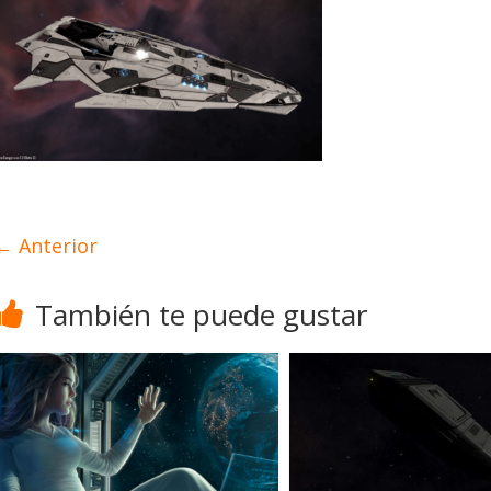
← Anterior
También te puede gustar
esarrollo
Noticias
lite Dangerous recibe la
tualización 4.4.0: llegan
s Operations, el vehículo
Desarrollo
Noticias
omad y numerosas
Diario de Desar