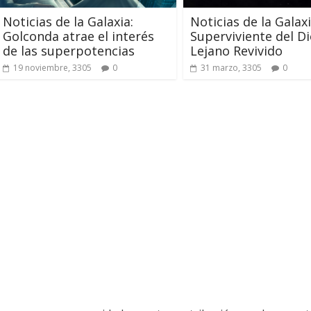
ejoras
Mayo de 2026
Noticias de la Galaxia:
Noticias de la Galaxi
Golconda atrae el interés
Superviviente del D
de las superpotencias
Lejano Revivido
 julio, 2026
Txus
0
28 mayo, 2026
Txus
19 noviembre, 3305
0
31 marzo, 3305
0