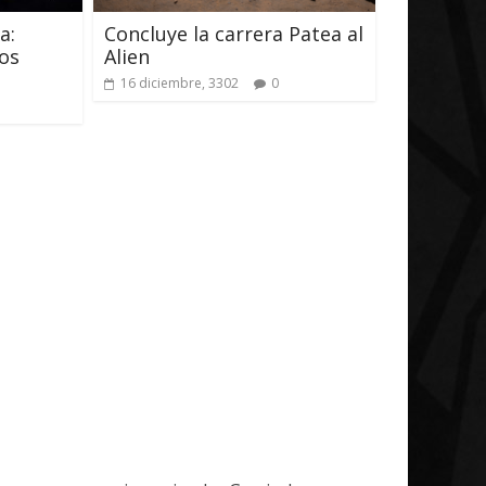
a:
Concluye la carrera Patea al
14 abril, 2026
Txus
0
ios
Alien
0
16 diciembre, 3302
0