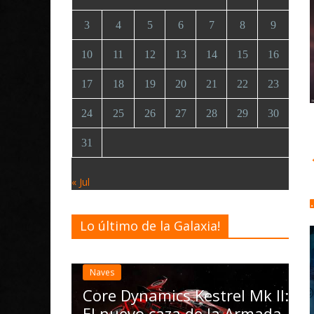
3
4
5
6
7
8
9
10
11
12
13
14
15
16
17
18
19
20
21
22
23
24
25
26
27
28
29
30
31
« Jul
Lo último de la Galaxia!
D
E
ac
iva de
Naves
la
Radicoida
Core Dynamics Kestrel Mk II:
N
El nuevo caza de la Armada