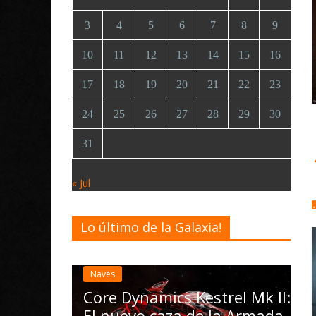
3
4
5
6
7
8
9
10
11
12
13
14
15
16
17
18
19
20
21
22
23
24
25
26
27
28
29
30
31
« Jul
Lo último de la Galaxia!
De
El
ac
iva de
Naves
la
Radicoida
Core Dynamics Kestrel Mk II:
N
El nuevo caza de la Armada