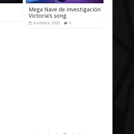
Mega Nave de investigación
14 abril, 2026
Txus
0
Victoria’s song
0
4 octubre, 3303
0