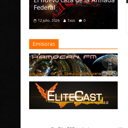
me
Federal
4
12 julio, 2026
Txus
0
Emisoras