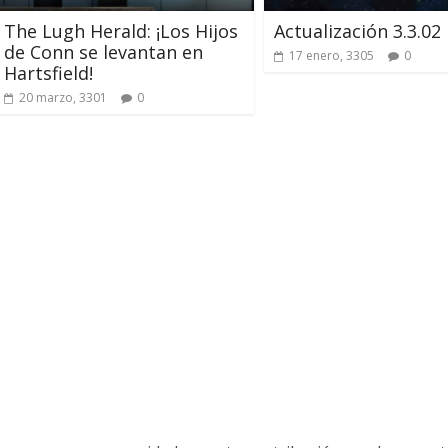
joras
Mayo de 2026
The Lugh Herald: ¡Los Hijos
Actualización 3.3.02
de Conn se levantan en
17 enero, 3305
0
Hartsfield!
 julio, 2026
Txus
0
28 mayo, 2026
Txus
20 marzo, 3301
0