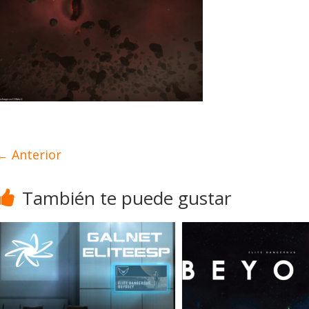
← Anterior
También te puede gustar
sarrollo
Noticias
ite Dangerous recibe la
tualización 4.4.0: llegan
s Operations, el vehículo
Desarrollo
Noticias
omad y numerosas
Diario de Desar