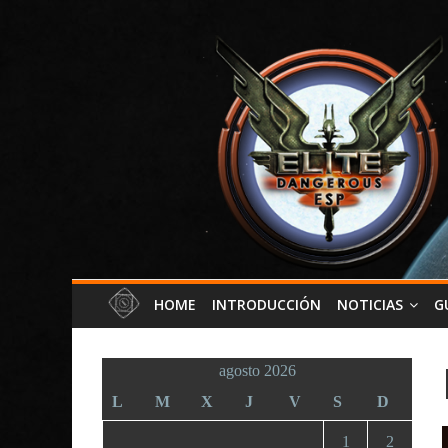
HOME
INTRODUCCIÓN
NOTICIAS
G
agosto 2026
L
M
X
J
V
S
D
1
2