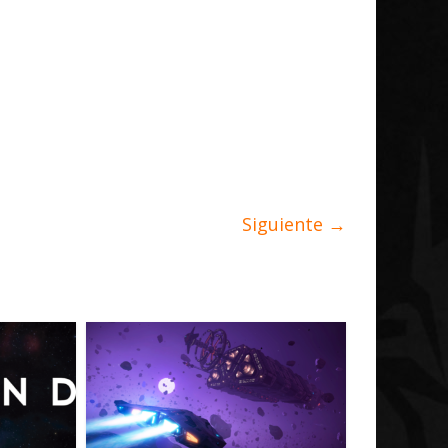
Siguiente →
Galnet ESP
Noticias
Radicoida Unica Research
rollo de
Initiative Concludes