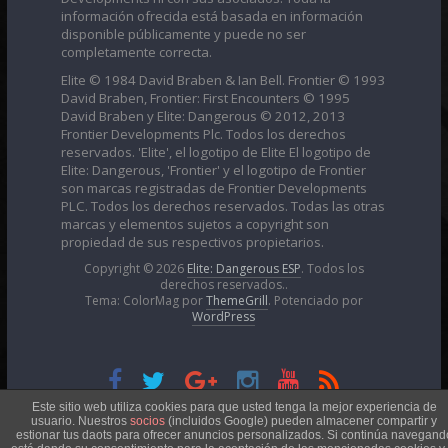
información ofrecida está basada en información
disponible públicamente y puede no ser
completamente correcta.
Elite © 1984 David Braben & Ian Bell. Frontier © 1993
David Braben, Frontier: First Encounters © 1995
David Braben y Elite: Dangerous © 2012, 2013
Frontier Developments Plc. Todos los derechos
reservados. 'Elite', el logotipo de Elite El logotipo de
Elite: Dangerous, 'Frontier' y el logotipo de Frontier
son marcas registradas de Frontier Developments
PLC. Todos los derechos reservados. Todas las otras
marcas y elementos sujetos a copyright son
propiedad de sus respectivos propietarios.
Copyright © 2026
Elite: Dangerous ESP
. Todos los
derechos reservados..
Tema: ColorMag por
ThemeGrill
. Potenciado por
WordPress
Esta obra está bajo una
Licencia Creative Commons
Este sitio web utiliza cookies para que usted tenga la mejor experiencia de
usuario. Nuestros
socios
(incluidos Google) pueden almacener compartir y
estionar tus daots para ofrecer anuncios personalizados. Si continúa navegand