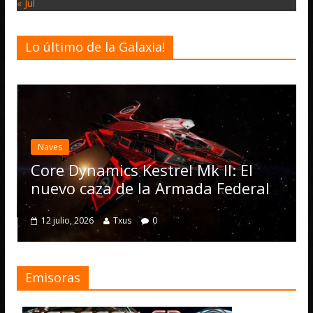
« Jul
Lo último de la Galaxia!
Desa
Eli
act
Naves
Ope
Core Dynamics Kestrel Mk II: El
nu
nuevo caza de la Armada Federal
4 j
12 julio, 2026
Txus
0
Emisoras