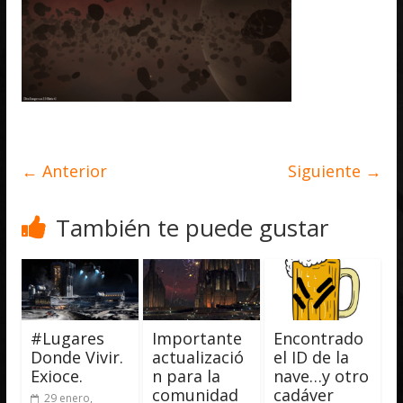
← Anterior
Siguiente →
También te puede gustar
#Lugares
Importante
Encontrado
Donde Vivir.
actualizació
el ID de la
Exioce.
n para la
nave…y otro
comunidad
cadáver
29 enero,