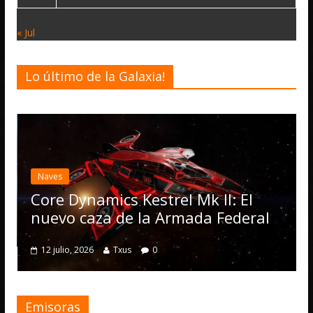
« Jul
Lo último de la Galaxia!
Desa
Eli
act
Naves
Ope
Core Dynamics Kestrel Mk II: El
nu
nuevo caza de la Armada Federal
4 j
12 julio, 2026
Txus
0
Emisoras