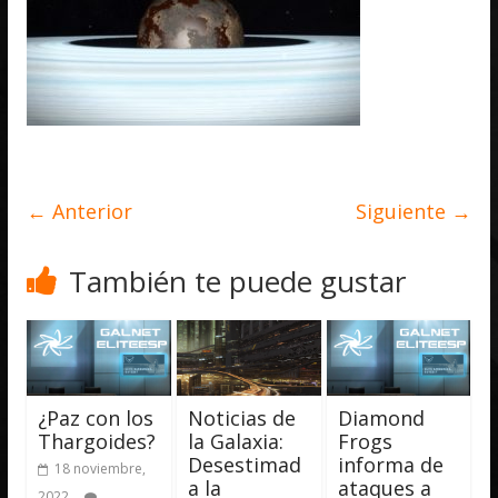
← Anterior
Siguiente →
También te puede gustar
¿Paz con los
Noticias de
Diamond
Thargoides?
la Galaxia:
Frogs
Desestimad
informa de
18 noviembre,
a la
ataques a
2022