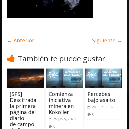
← Anterior
Siguiente →
También te puede gustar
[SPS]
Comienza
Percebes
Descifrada
iniciativa
bajo asalto
la primera
minera en
20 julio, 3302
página del
Kokoller
0
diario
29 junio, 2023
de campo
0