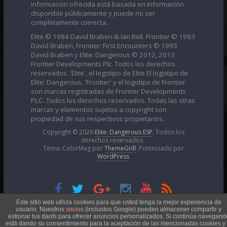
información ofrecida está basada en información
disponible públicamente y puede no ser
completamente correcta.
Elite © 1984 David Braben & Ian Bell. Frontier © 1993
David Braben, Frontier: First Encounters © 1995
David Braben y Elite: Dangerous © 2012, 2013
Frontier Developments Plc. Todos los derechos
reservados. 'Elite', el logotipo de Elite El logotipo de
Elite: Dangerous, 'Frontier' y el logotipo de Frontier
son marcas registradas de Frontier Developments
PLC. Todos los derechos reservados. Todas las otras
marcas y elementos sujetos a copyright son
propiedad de sus respectivos propietarios.
Copyright © 2026
Elite: Dangerous ESP
. Todos los
derechos reservados..
Tema: ColorMag por
ThemeGrill
. Potenciado por
WordPress
Esta obra está bajo una
Licencia Creative Commons
Este sitio web utiliza cookies para que usted tenga la mejor experiencia de
usuario. Nuestros
socios
(incluidos Google) pueden almacener compartir y
estionar tus daots para ofrecer anuncios personalizados. Si continúa navegand
está dando su consentimiento para la aceptación de las mencionadas cookies y 