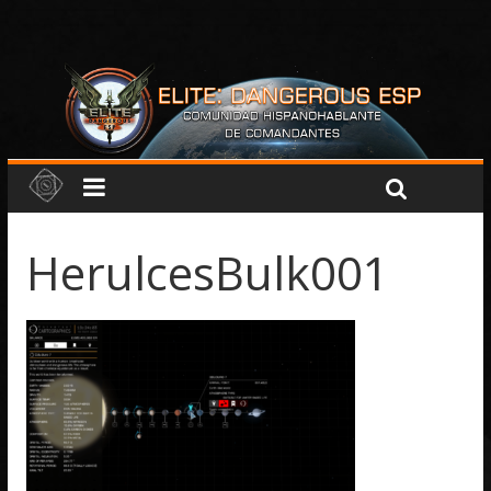
HerulcesBulk001