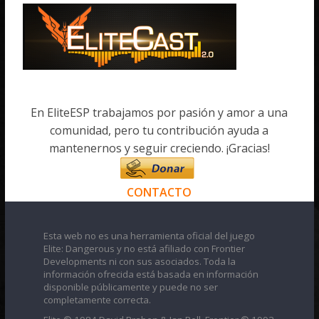
En EliteESP trabajamos por pasión y amor a una
comunidad, pero tu contribución ayuda a
mantenernos y seguir creciendo. ¡Gracias!
CONTACTO
Esta web no es una herramienta oficial del juego
Elite: Dangerous y no está afiliado con Frontier
Developments ni con sus asociados. Toda la
información ofrecida está basada en información
disponible públicamente y puede no ser
completamente correcta.