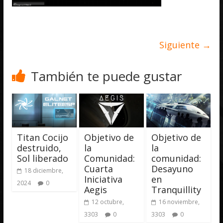
Siguiente →
También te puede gustar
Titan Cocijo
Objetivo de
Objetivo de
destruido,
la
la
Sol liberado
Comunidad:
comunidad:
Cuarta
Desayuno
18 diciembre,
Iniciativa
en
2024
0
Aegis
Tranquillity
12 octubre,
16 noviembre,
3303
0
3303
0