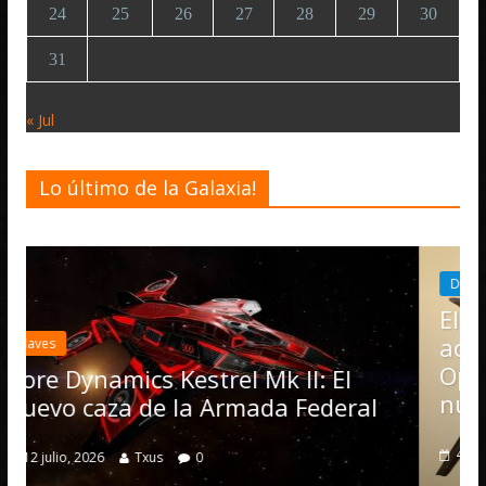
24
25
26
27
28
29
30
31
« Jul
Lo último de la Galaxia!
Desarrollo
Noticias
Elite Dangerous recib
actualización 4.4.0: l
Operations, el vehíc
strel Mk II: El
numerosas mejoras
a Armada Federal
4 julio, 2026
Txus
0
0