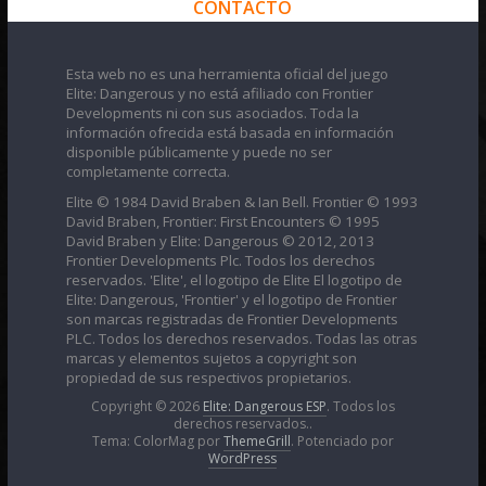
CONTACTO
Esta web no es una herramienta oficial del juego
Elite: Dangerous y no está afiliado con Frontier
Developments ni con sus asociados. Toda la
información ofrecida está basada en información
disponible públicamente y puede no ser
completamente correcta.
Elite © 1984 David Braben & Ian Bell. Frontier © 1993
David Braben, Frontier: First Encounters © 1995
David Braben y Elite: Dangerous © 2012, 2013
Frontier Developments Plc. Todos los derechos
reservados. 'Elite', el logotipo de Elite El logotipo de
Elite: Dangerous, 'Frontier' y el logotipo de Frontier
son marcas registradas de Frontier Developments
PLC. Todos los derechos reservados. Todas las otras
marcas y elementos sujetos a copyright son
propiedad de sus respectivos propietarios.
Copyright © 2026
Elite: Dangerous ESP
. Todos los
derechos reservados..
Tema: ColorMag por
ThemeGrill
. Potenciado por
WordPress