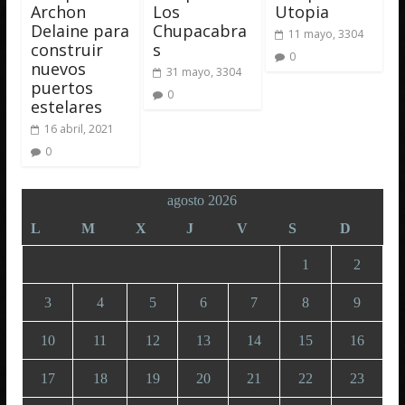
Archon
Los
Utopia
Delaine para
Chupacabra
11 mayo, 3304
construir
s
0
nuevos
31 mayo, 3304
puertos
0
estelares
16 abril, 2021
0
agosto 2026
L
M
X
J
V
S
D
1
2
3
4
5
6
7
8
9
10
11
12
13
14
15
16
17
18
19
20
21
22
23