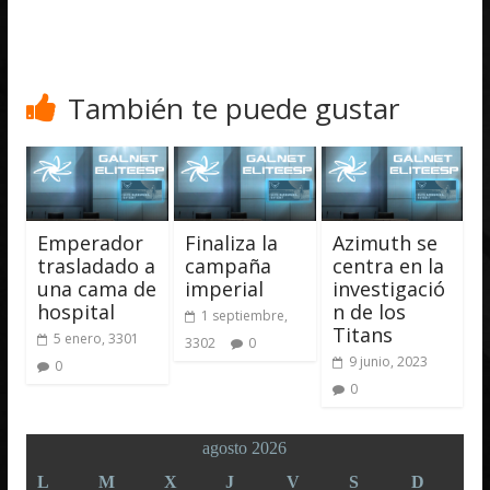
También te puede gustar
Emperador
Finaliza la
Azimuth se
trasladado a
campaña
centra en la
una cama de
imperial
investigació
hospital
n de los
1 septiembre,
Titans
5 enero, 3301
3302
0
9 junio, 2023
0
0
agosto 2026
L
M
X
J
V
S
D