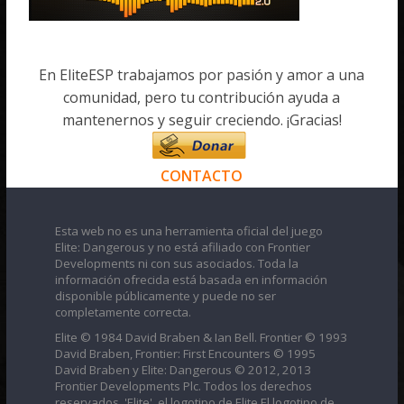
En EliteESP trabajamos por pasión y amor a una
comunidad, pero tu contribución ayuda a
mantenernos y seguir creciendo. ¡Gracias!
CONTACTO
Esta web no es una herramienta oficial del juego
Elite: Dangerous y no está afiliado con Frontier
Developments ni con sus asociados. Toda la
información ofrecida está basada en información
disponible públicamente y puede no ser
completamente correcta.
Elite © 1984 David Braben & Ian Bell. Frontier © 1993
David Braben, Frontier: First Encounters © 1995
David Braben y Elite: Dangerous © 2012, 2013
Frontier Developments Plc. Todos los derechos
reservados. 'Elite', el logotipo de Elite El logotipo de