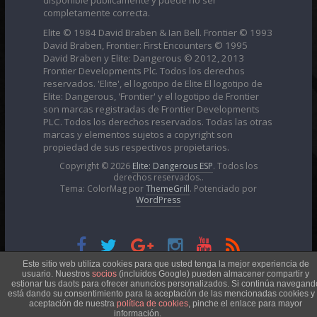
completamente correcta.
Elite © 1984 David Braben & Ian Bell. Frontier © 1993
David Braben, Frontier: First Encounters © 1995
David Braben y Elite: Dangerous © 2012, 2013
Frontier Developments Plc. Todos los derechos
reservados. 'Elite', el logotipo de Elite El logotipo de
Elite: Dangerous, 'Frontier' y el logotipo de Frontier
son marcas registradas de Frontier Developments
PLC. Todos los derechos reservados. Todas las otras
marcas y elementos sujetos a copyright son
propiedad de sus respectivos propietarios.
Copyright © 2026
Elite: Dangerous ESP
. Todos los
derechos reservados..
Tema: ColorMag por
ThemeGrill
. Potenciado por
WordPress
Esta obra está bajo una
Licencia Creative Commons
Este sitio web utiliza cookies para que usted tenga la mejor experiencia de
usuario. Nuestros
socios
(incluidos Google) pueden almacener compartir y
estionar tus daots para ofrecer anuncios personalizados. Si continúa navegand
está dando su consentimiento para la aceptación de las mencionadas cookies y 
Atribución-NoComercial 4.0 Internacional
aceptación de nuestra
política de cookies
, pinche el enlace para mayor
información.