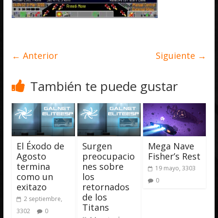
← Anterior
Siguiente →
También te puede gustar
El Éxodo de
Surgen
Mega Nave
Agosto
preocupacio
Fisher’s Rest
termina
nes sobre
19 mayo, 3303
como un
los
0
exitazo
retornados
de los
2 septiembre,
Titans
3302
0