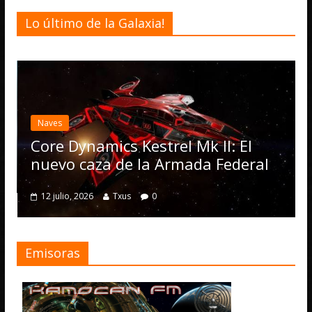
Lo último de la Galaxia!
Desarrollo
Elite Da
actualiz
es
Operati
e Dynamics Kestrel Mk II: El
numero
vo caza de la Armada Federal
4 julio, 2026
julio, 2026
Txus
0
Emisoras