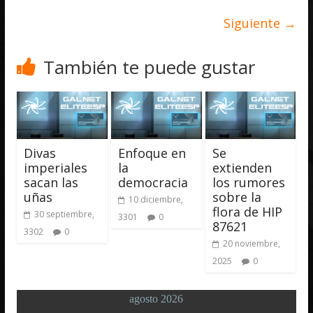
Siguiente →
También te puede gustar
Divas
Enfoque en
Se
imperiales
la
extienden
sacan las
democracia
los rumores
uñas
sobre la
10 diciembre,
flora de HIP
30 septiembre,
3301
0
87621
3302
0
20 noviembre,
2025
0
agosto 2026