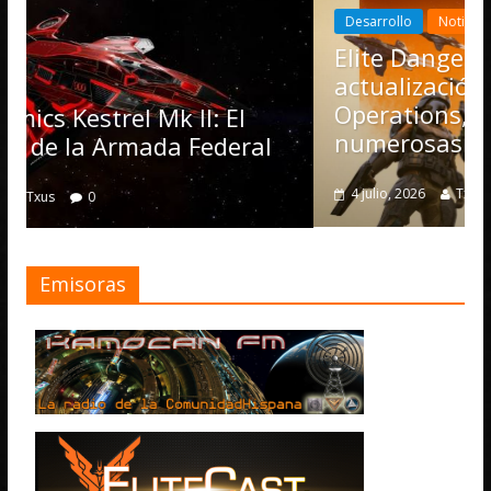
Desarrollo
Noticias
Elite Dangerous recibe la
actualización 4.4.0: llegan 
Operations, el vehículo No
Mk II: El
numerosas mejoras
da Federal
4 julio, 2026
Txus
0
Emisoras