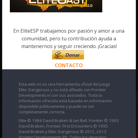
En EliteESP trabajamos por pasión y amor a una
comunidad, pero tu contribución ayuda a
mantenernos y seguir creciendo. ¡Gracias!
CONTACTO
Esta web no es una herramienta oficial del juego
Elite: Dangerous y no está afiliado con Frontier
Developments ni con sus asociados. Toda la
información ofrecida está basada en información
disponible públicamente y puede no ser
completamente correcta.
Elite © 1984 David Braben & Ian Bell. Frontier © 1993
David Braben, Frontier: First Encounters © 1995
David Braben y Elite: Dangerous © 2012, 2013
Frontier Developments Plc. Todos los derechos