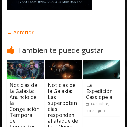
← Anterior
También te puede gustar
Noticias de
Noticias de
La
la Galaxia:
la Galaxia:
Expedición
Anuncio de
Las
Cassiopeia
la
superpoten
14 octubre,
Congelación
cias
3302
0
Temporal
responden
de
al ataque de
Impuestos
los “Nueve