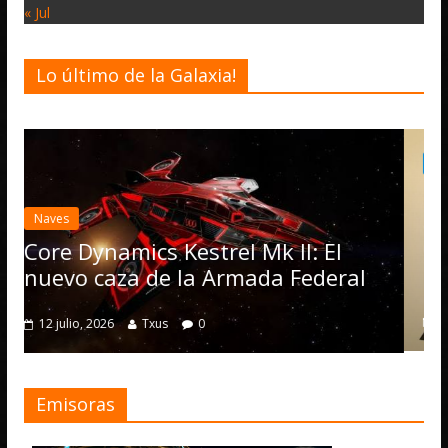
« Jul
Lo último de la Galaxia!
Desarrollo
Noticias
Elite Dangerous r
actualización 4.4.
Operations, el v
s Kestrel Mk II: El
numerosas mejo
e la Armada Federal
4 julio, 2026
Txus
0
us
0
Emisoras