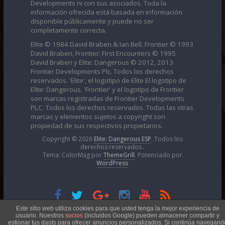
Developments ni con sus asociados. Toda la
información ofrecida está basada en información
disponible públicamente y puede no ser
completamente correcta.
Elite © 1984 David Braben & Ian Bell. Frontier © 1993
David Braben, Frontier: First Encounters © 1995
David Braben y Elite: Dangerous © 2012, 2013
Frontier Developments Plc. Todos los derechos
reservados. 'Elite', el logotipo de Elite El logotipo de
Elite: Dangerous, 'Frontier' y el logotipo de Frontier
son marcas registradas de Frontier Developments
PLC. Todos los derechos reservados. Todas las otras
marcas y elementos sujetos a copyright son
propiedad de sus respectivos propietarios.
Copyright © 2026
Elite: Dangerous ESP
. Todos los
derechos reservados..
Tema: ColorMag por
ThemeGrill
. Potenciado por
WordPress
Esta obra está bajo una
Licencia Creative Commons
Este sitio web utiliza cookies para que usted tenga la mejor experiencia de
usuario. Nuestros
socios
(incluidos Google) pueden almacener compartir y
estionar tus daots para ofrecer anuncios personalizados. Si continúa navegand