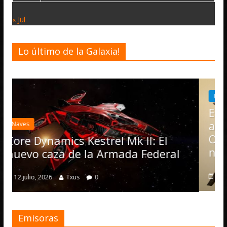
« Jul
Lo último de la Galaxia!
Desarrollo
Noticias
Elite Dangerous rec
actualización 4.4.0:
Operations, el veh
Kestrel Mk II: El
numerosas mejora
 la Armada Federal
4 julio, 2026
Txus
0
0
Emisoras