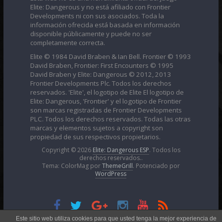
Elite: Dangerous y no está afiliado con Frontier
Developments ni con sus asociados. Toda la
información ofrecida está basada en información
disponible públicamente y puede no ser
completamente correcta.
Elite © 1984 David Braben & Ian Bell. Frontier © 1993
David Braben, Frontier: First Encounters © 1995
David Braben y Elite: Dangerous © 2012, 2013
Frontier Developments Plc. Todos los derechos
reservados. 'Elite', el logotipo de Elite El logotipo de
Elite: Dangerous, 'Frontier' y el logotipo de Frontier
son marcas registradas de Frontier Developments
PLC. Todos los derechos reservados. Todas las otras
marcas y elementos sujetos a copyright son
propiedad de sus respectivos propietarios.
Copyright © 2026
Elite: Dangerous ESP
. Todos los
derechos reservados..
Tema: ColorMag por
ThemeGrill
. Potenciado por
WordPress
Esta obra está bajo una
Licencia Creative Commons
Este sitio web utiliza cookies para que usted tenga la mejor experiencia de