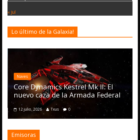
« Jul
Lo último de la Galaxia!
Desarrollo
Elite Da
actualiza
s
Operatio
 Dynamics Kestrel Mk II: El
numeros
vo caza de la Armada Federal
4 julio, 2026
lio, 2026
Txus
0
Emisoras