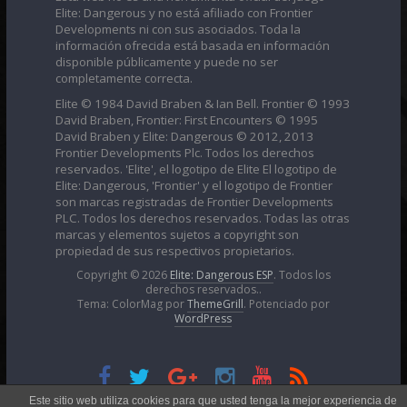
Elite: Dangerous y no está afiliado con Frontier
Developments ni con sus asociados. Toda la
información ofrecida está basada en información
disponible públicamente y puede no ser
completamente correcta.
Elite © 1984 David Braben & Ian Bell. Frontier © 1993
David Braben, Frontier: First Encounters © 1995
David Braben y Elite: Dangerous © 2012, 2013
Frontier Developments Plc. Todos los derechos
reservados. 'Elite', el logotipo de Elite El logotipo de
Elite: Dangerous, 'Frontier' y el logotipo de Frontier
son marcas registradas de Frontier Developments
PLC. Todos los derechos reservados. Todas las otras
marcas y elementos sujetos a copyright son
propiedad de sus respectivos propietarios.
Copyright © 2026
Elite: Dangerous ESP
. Todos los
derechos reservados..
Tema: ColorMag por
ThemeGrill
. Potenciado por
WordPress
Esta obra está bajo una
Licencia Creative Commons
Este sitio web utiliza cookies para que usted tenga la mejor experiencia de