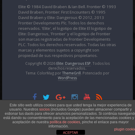
Elite © 1984 David Braben & Ian Bell. Frontier © 1993
David Braben, Frontier: First Encounters © 1995
David Braben y Elite: Dangerous © 2012, 2013
Frontier Developments Plc. Todos los derechos
reservados. 'Elite', el logotipo de Elite El logotipo de
Elite: Dangerous, 'Frontier' y el logotipo de Frontier
son marcas registradas de Frontier Developments
PLC. Todos los derechos reservados. Todas las otras
marcas y elementos sujetos a copyright son
propiedad de sus respectivos propietarios.
Copyright © 2026
Elite: Dangerous ESP
. Todos los
derechos reservados..
Tema: ColorMag por
ThemeGrill
. Potenciado por
WordPress
Esta obra está bajo una
Licencia Creative Commons
Este sitio web utiliza cookies para que usted tenga la mejor experiencia de
usuario. Nuestros
socios
(incluidos Google) pueden almacener compartir y
estionar tus daots para ofrecer anuncios personalizados. Si continúa navegand
está dando su consentimiento para la aceptación de las mencionadas cookies y 
Atribución-NoComercial 4.0 Internacional
aceptación de nuestra
política de cookies
, pinche el enlace para mayor
información.
plugin cooki
ACEPTAR