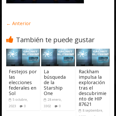
← Anterior
También te puede gustar
Festejos por
La
Rackham
las
búsqueda
impulsa la
elecciones
de la
exploración
federales en
Starship
tras el
Sol
One
descubrimie
nto de HIP
5 octubre,
28 enero,
87621
2023
0
3302
0
8 septiembre,