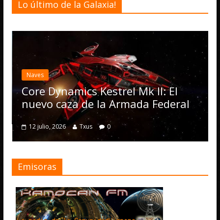
Lo último de la Galaxia!
De
El
ac
Naves
Op
Core Dynamics Kestrel Mk II: El
nu
nuevo caza de la Armada Federal
4
12 julio, 2026
Txus
0
Emisoras