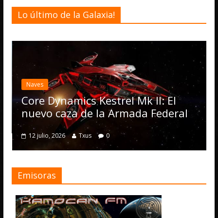
Lo último de la Galaxia!
Desarrollo
Noti
Elite Dange
actualizació
Operations,
namics Kestrel Mk II: El
numerosas 
caza de la Armada Federal
4 julio, 2026
T
2026
Txus
0
Emisoras