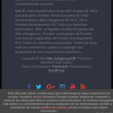
completamente correcta.
Elite © 1984 David Braben & Ian Bell. Frontier © 1993
David Braben, Frontier: First Encounters © 1995
David Braben y Elite: Dangerous © 2012, 2013
Frontier Developments Plc. Todos los derechos
reservados. 'Elite', el logotipo de Elite El logotipo de
Elite: Dangerous, 'Frontier' y el logotipo de Frontier
son marcas registradas de Frontier Developments
PLC. Todos los derechos reservados. Todas las otras
marcas y elementos sujetos a copyright son
propiedad de sus respectivos propietarios.
Copyright © 2026
Elite: Dangerous ESP
. Todos los
derechos reservados..
Tema: ColorMag por
ThemeGrill
. Potenciado por
WordPress
Esta obra está bajo una
Licencia Creative Commons
Este sitio web utiliza cookies para que usted tenga la mejor experiencia de
usuario. Nuestros
socios
(incluidos Google) pueden almacener compartir y
estionar tus daots para ofrecer anuncios personalizados. Si continúa navegand
está dando su consentimiento para la aceptación de las mencionadas cookies y 
Atribución-NoComercial 4.0 Internacional
aceptación de nuestra
política de cookies
, pinche el enlace para mayor
información.