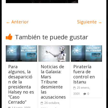
← Anterior
Siguiente →
También te puede gustar
Para
Noticias de
Piratería
algunos, la
la Galaxia:
fuera de
desaparició
Mars
control en
n de la
Tribune
Istanu
presidenta
desmiente
25 enero,
Halsey no es
las
3301
0
“Caso
acusaciones
Cerrado”
26 octubre,
14 junio, 3301