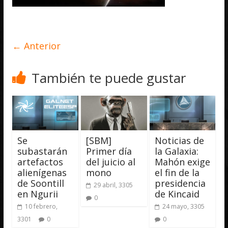
← Anterior
También te puede gustar
Se
[SBM]
Noticias de
subastarán
Primer día
la Galaxia:
artefactos
del juicio al
Mahón exige
alienígenas
mono
el fin de la
de Soontill
presidencia
29 abril, 3305
en Ngurii
de Kincaid
0
10 febrero,
24 mayo, 3305
3301
0
0