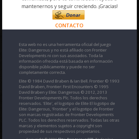
mantenernos y seguir creciendo. ¡Gracias!
CONTACTO
Esta web no es una herramienta oficial del juego
Elite: Dangerous y no está afiliado con Frontier
Developments ni con sus asociados. Toda la
información ofrecida está basada en información
disponible públicamente y puede no ser
completamente correcta.
Elite © 1984 David Braben & Ian Bell. Frontier © 1993
David Braben, Frontier: First Encounters © 1995
David Braben y Elite: Dangerous © 2012, 2013
Frontier Developments Plc. Todos los derechos
reservados. 'Elite', el logotipo de Elite El logotipo de
Elite: Dangerous, 'Frontier' y el logotipo de Frontier
son marcas registradas de Frontier Developments
PLC. Todos los derechos reservados. Todas las otras
marcas y elementos sujetos a copyright son
propiedad de sus respectivos propietarios.