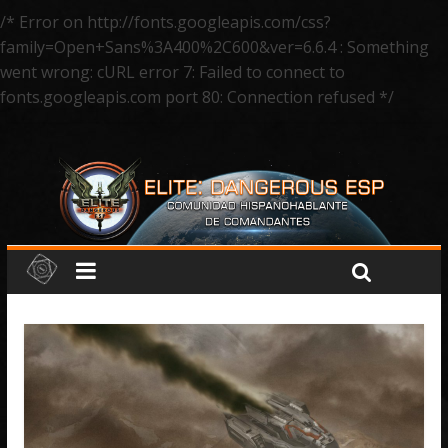
/* Error on http://fonts.googleapis.com/css?
family=Open+Sans%3A400%2C600&ver=6.6.4 : Something
went wrong: cURL error 7: Failed to connect to
fonts.googleapis.com port 80: Connection refused */