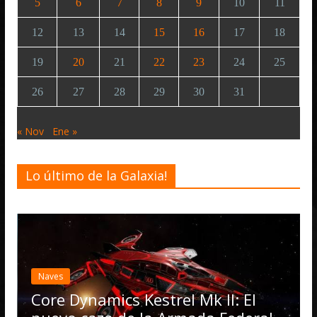
5
6
7
8
9
10
11
12
13
14
15
16
17
18
19
20
21
22
23
24
25
26
27
28
29
30
31
« Nov
Ene »
Lo último de la Galaxia!
E
a
Naves
O
Core Dynamics Kestrel Mk II: El