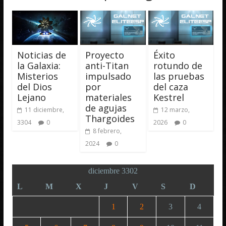
Noticias de
Proyecto
Éxito
la Galaxia:
anti-Titan
rotundo de
Misterios
impulsado
las pruebas
del Dios
por
del caza
Lejano
materiales
Kestrel
de agujas
11 diciembre,
12 marzo,
Thargoides
3304
0
2026
0
8 febrero,
2024
0
diciembre 3302
L
M
X
J
V
S
D
1
2
3
4