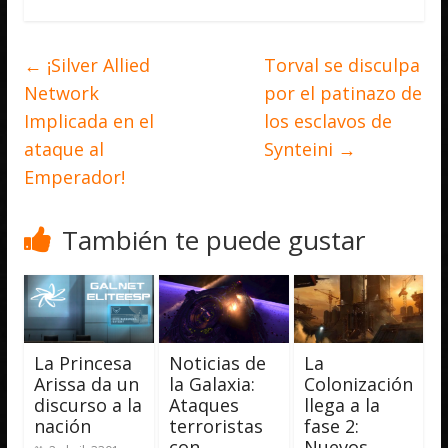
←
¡Silver Allied
Torval se disculpa
Network
por el patinazo de
Implicada en el
los esclavos de
ataque al
Synteini
→
Emperador!
También te puede gustar
La Princesa
Noticias de
La
Arissa da un
la Galaxia:
Colonización
discurso a la
Ataques
llega a la
nación
terroristas
fase 2:
con
Nuevos