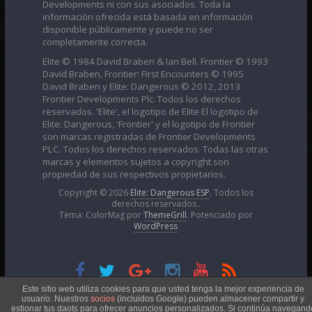
Developments ni con sus asociados. Toda la
información ofrecida está basada en información
disponible públicamente y puede no ser
completamente correcta.
Elite © 1984 David Braben & Ian Bell. Frontier © 1993
David Braben, Frontier: First Encounters © 1995
David Braben y Elite: Dangerous © 2012, 2013
Frontier Developments Plc. Todos los derechos
reservados. 'Elite', el logotipo de Elite El logotipo de
Elite: Dangerous, 'Frontier' y el logotipo de Frontier
son marcas registradas de Frontier Developments
PLC. Todos los derechos reservados. Todas las otras
marcas y elementos sujetos a copyright son
propiedad de sus respectivos propietarios.
Copyright © 2026
Elite: Dangerous ESP
. Todos los
derechos reservados..
Tema: ColorMag por
ThemeGrill
. Potenciado por
WordPress
Esta obra está bajo una
Licencia Creative Commons
Este sitio web utiliza cookies para que usted tenga la mejor experiencia de
usuario. Nuestros
socios
(incluidos Google) pueden almacener compartir y
estionar tus daots para ofrecer anuncios personalizados. Si continúa navegand