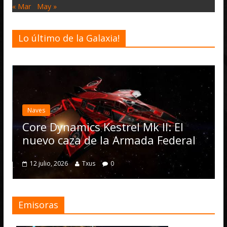
« Mar
May »
Lo último de la Galaxia!
Desarrollo
Noti
Elite Dange
actualizació
Operations,
namics Kestrel Mk II: El
numerosas 
caza de la Armada Federal
4 julio, 2026
T
2026
Txus
0
Emisoras