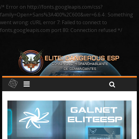
/* Error on http://fonts.googleapis.com/css?
family=Open+Sans%3A400%2C600&ver=6.6.4 : Something
went wrong: cURL error 7: Failed to connect to
fonts.googleapis.com port 80: Connection refused */