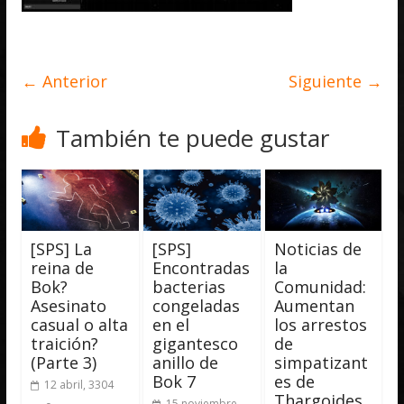
← Anterior
Siguiente →
También te puede gustar
[SPS] La
[SPS]
Noticias de
reina de
Encontradas
la
Bok?
bacterias
Comunidad:
Asesinato
congeladas
Aumentan
casual o alta
en el
los arrestos
traición?
gigantesco
de
(Parte 3)
anillo de
simpatizant
Bok 7
es de
12 abril, 3304
Thargoides
15 noviembre,