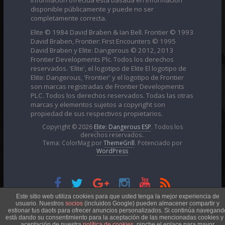
disponible públicamente y puede no ser
completamente correcta.
Elite © 1984 David Braben & Ian Bell. Frontier © 1993
David Braben, Frontier: First Encounters © 1995
David Braben y Elite: Dangerous © 2012, 2013
Frontier Developments Plc. Todos los derechos
reservados. 'Elite', el logotipo de Elite El logotipo de
Elite: Dangerous, 'Frontier' y el logotipo de Frontier
son marcas registradas de Frontier Developments
PLC. Todos los derechos reservados. Todas las otras
marcas y elementos sujetos a copyright son
propiedad de sus respectivos propietarios.
Copyright © 2026
Elite: Dangerous ESP
. Todos los
derechos reservados..
Tema: ColorMag por
ThemeGrill
. Potenciado por
WordPress
Esta obra está bajo una
Licencia Creative Commons
Este sitio web utiliza cookies para que usted tenga la mejor experiencia de
usuario. Nuestros
socios
(incluidos Google) pueden almacener compartir y
estionar tus daots para ofrecer anuncios personalizados. Si continúa navegand
está dando su consentimiento para la aceptación de las mencionadas cookies y 
Atribución-NoComercial 4.0 Internacional
aceptación de nuestra
política de cookies
, pinche el enlace para mayor