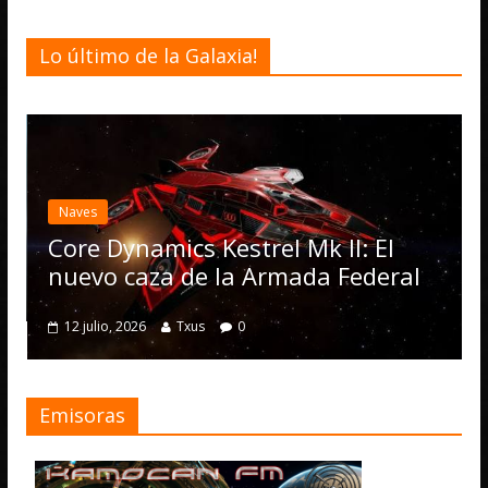
Lo último de la Galaxia!
Des
El
act
Naves
Op
Core Dynamics Kestrel Mk II: El
nu
nuevo caza de la Armada Federal
4 
12 julio, 2026
Txus
0
Emisoras