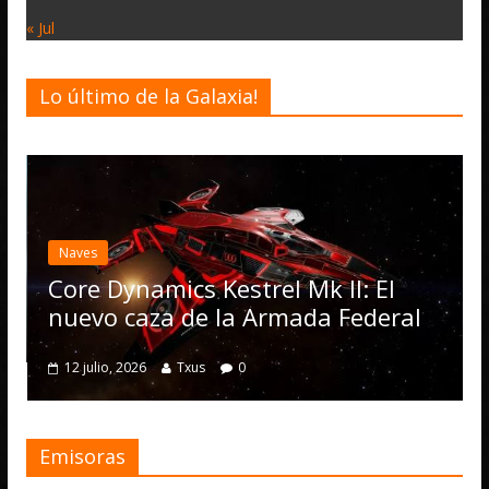
« Jul
Lo último de la Galaxia!
Des
El
act
Naves
Op
Core Dynamics Kestrel Mk II: El
nu
nuevo caza de la Armada Federal
4 
12 julio, 2026
Txus
0
Emisoras