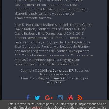
Elite: Dangerous y no está afiliado con Frontier
Developments ni con sus asociados. Toda la
información ofrecida está basada en información
disponible públicamente y puede no ser
completamente correcta.
Elite © 1984 David Braben & Ian Bell. Frontier © 1993
David Braben, Frontier: First Encounters © 1995
David Braben y Elite: Dangerous © 2012, 2013
Frontier Developments Plc. Todos los derechos
reservados. 'Elite', el logotipo de Elite El logotipo de
Elite: Dangerous, 'Frontier' y el logotipo de Frontier
son marcas registradas de Frontier Developments
PLC. Todos los derechos reservados. Todas las otras
marcas y elementos sujetos a copyright son
propiedad de sus respectivos propietarios.
Copyright © 2026
Elite: Dangerous ESP
. Todos los
derechos reservados..
Tema: ColorMag por
ThemeGrill
. Potenciado por
WordPress
Esta obra está bajo una
Licencia Creative Commons
Este sitio web utiliza cookies para que usted tenga la mejor experiencia de
usuario. Nuestros
socios
(incluidos Google) pueden almacener compartir y