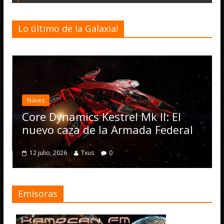
Lo último de la Galaxia!
Desa
Eli
act
Naves
Ope
Core Dynamics Kestrel Mk II: El
nu
nuevo caza de la Armada Federal
4 j
12 julio, 2026
Txus
0
Emisoras