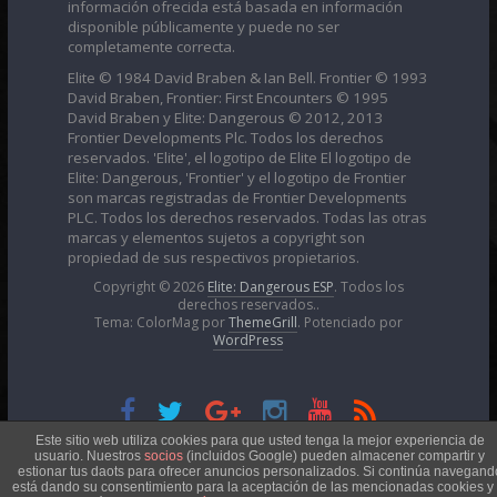
información ofrecida está basada en información
disponible públicamente y puede no ser
completamente correcta.
Elite © 1984 David Braben & Ian Bell. Frontier © 1993
David Braben, Frontier: First Encounters © 1995
David Braben y Elite: Dangerous © 2012, 2013
Frontier Developments Plc. Todos los derechos
reservados. 'Elite', el logotipo de Elite El logotipo de
Elite: Dangerous, 'Frontier' y el logotipo de Frontier
son marcas registradas de Frontier Developments
PLC. Todos los derechos reservados. Todas las otras
marcas y elementos sujetos a copyright son
propiedad de sus respectivos propietarios.
Copyright © 2026
Elite: Dangerous ESP
. Todos los
derechos reservados..
Tema: ColorMag por
ThemeGrill
. Potenciado por
WordPress
Esta obra está bajo una
Licencia Creative Commons
Este sitio web utiliza cookies para que usted tenga la mejor experiencia de
usuario. Nuestros
socios
(incluidos Google) pueden almacener compartir y
estionar tus daots para ofrecer anuncios personalizados. Si continúa navegand
está dando su consentimiento para la aceptación de las mencionadas cookies y 
Atribución-NoComercial 4.0 Internacional