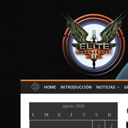
HOME
INTRODUCCIÓN
NOTICIAS
G
agosto 2026
L
M
X
J
V
S
D
1
2