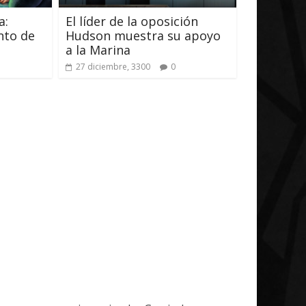
a:
El líder de la oposición
14 abril, 2026
Txus
0
7 abril, 2026
nto de
Hudson muestra su apoyo
a la Marina
27 diciembre, 3300
0