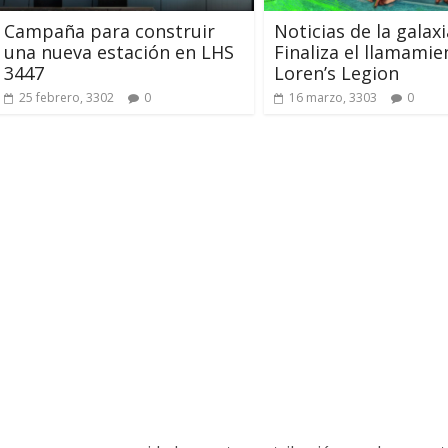
Mayo de 2026
Campaña para construir
Noticias de la galaxi
una nueva estación en LHS
Finaliza el llamamie
3447
Loren’s Legion
s
0
28 mayo, 2026
Txus
0
25 febrero, 3302
0
16 marzo, 3303
0