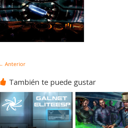
← Anterior
También te puede gustar
s
us recibe la
 4.4.0: llegan
s, el vehículo
Desarrollo
Noticias
merosas
Diario de Desarrollo de