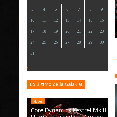
3
4
5
6
7
8
9
10
11
12
13
14
15
16
17
18
19
20
21
22
23
24
25
26
27
28
29
30
31
« Jul
Lo último de la Galaxia!
Desarrollo
Noticia
Elite Dangero
actualización
Naves
las Operation
Core Dynamics Kestrel Mk II:
Nomad y nu
El nuevo caza de la Armada